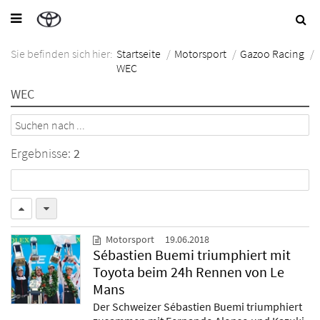
Sie befinden sich hier:
Startseite
/
Motorsport
/
Gazoo Racing
/
WEC
WEC
Ergebnisse:
2
Motorsport
19.06.2018
Sébastien Buemi triumphiert mit
Toyota beim 24h Rennen von Le
Mans
Der Schweizer Sébastien Buemi triumphiert