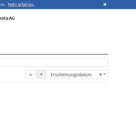
 zu.
Mehr erfahren.
yota AG
Erscheinungsdatum
×