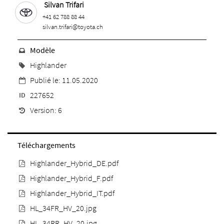
Silvan Trifari
+41 62 788 88 44
silvan.trifari@toyota.ch
Modèle
Highlander
Publié le: 11.05.2020
227652
ID
Version: 6
Téléchargements
Highlander_Hybrid_DE.pdf
Highlander_Hybrid_F.pdf
Highlander_Hybrid_IT.pdf
HL_34FR_HV_20.jpg
HL_34RR_HV_20.jpg