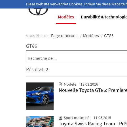
Bienvenue!
Diese Website verwendet Cookies. Indem Sie diese Website
Modèles
Durabilité & technologi
Vous êtes ici:
Page d'accueil
/
Modèles
/
GT86
GT86
Résultat:
2
Modèle
18.03.2016
Nouvelle Toyota GT86: Premièr
Sport motorisé
11.05.2015
Toyota Swiss Racing Team - Prêt