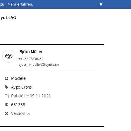
 zu.
Mehr erfahren.
oyota AG
Björn Müller
+41 62 788 86 31
bjoern.mueller@toyota.ch
Modèle
Aygo Cross
Publié le: 05.11.2021
661365
ID
Version: 5