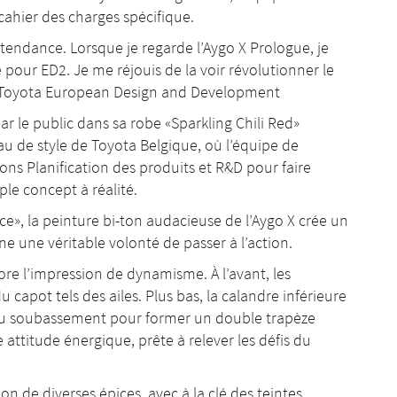
cahier des charges spécifique.
endance. Lorsque je regarde l’Aygo X Prologue, je
 pour ED2. Je me réjouis de la voir révolutionner le
, Toyota European Design and Development
par le public dans sa robe «Sparkling Chili Red»
eau de style de Toyota Belgique, où l’équipe de
ions Planification des produits et R&D pour faire
le concept à réalité.
e», la peinture bi-ton audacieuse de l’Aygo X crée un
e une véritable volonté de passer à l’action.
ore l’impression de dynamisme. À l’avant, les
 capot tels des ailes. Plus bas, la calandre inférieure
n du soubassement pour former un double trapèze
 attitude énergique, prête à relever les défis du
on de diverses épices, avec à la clé des teintes