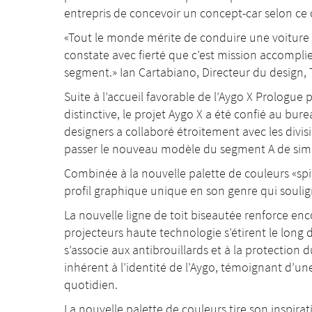
entrepris de concevoir un concept-car selon ce 
«Tout le monde mérite de conduire une voiture t
constate avec fierté que c’est mission accomplie
segment.» Ian Cartabiano, Directeur du design
Suite à l’accueil favorable de l’Aygo X Prologue 
distinctive, le projet Aygo X a été confié au bur
designers a collaboré étroitement avec les divis
passer le nouveau modèle du segment A de simp
Combinée à la nouvelle palette de couleurs «spic
profil graphique unique en son genre qui soulign
La nouvelle ligne de toit biseautée renforce enc
projecteurs haute technologie s’étirent le long du
s’associe aux antibrouillards et à la protectio
inhérent à l’identité de l’Aygo, témoignant d’une
quotidien.
La nouvelle palette de couleurs tire son inspirati