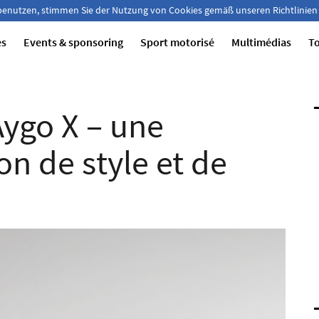
 benutzen, stimmen Sie der Nutzung von Cookies gemäß unseren Richtlinien
es
Events & sponsoring
Sport motorisé
Multimédias
T
ygo X – une
on de style et de