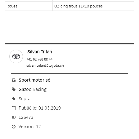
Roues
OZ cinq trous 11x18 pouces
Silvan Trifari
+41 62 788 88 44
silvan.trifari@toyota.ch
Sport motorisé
Gazoo Racing
Supra
Publié le: 01.03.2019
125473
ID
Version: 12